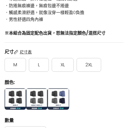
．防捲無痕褲邊，無痕包邊不捲邊
．觸感柔滑舒適，就像沒穿一樣輕盈0負擔
．男性舒適四角內褲
※本組合為固定配色出貨，恕無法指定顏色/混搭尺寸
尺寸
尺寸表
M
L
XL
2XL
顏色:
經典熱賣-4件組
實搭色系-4件組
百變色系-4件組
數量