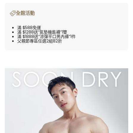
全館活動
滿 $588免運
滿 $1288送”氣墊機能襪”1雙
滿 $1888送”涼彈平口男內褲”1件
父親節專區任選2組82折