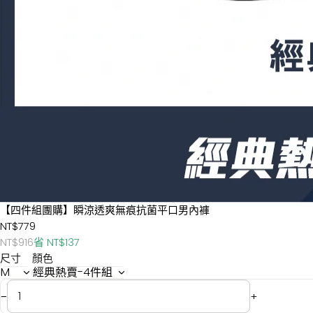
【四件組團購】瞬涼透爽無痕抗菌平口男內褲
NT$779
NT$916
省 NT$137
尺寸
顏色
−
+