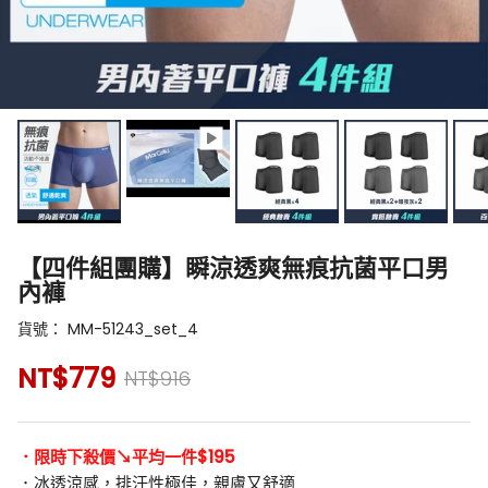
【四件組團購】瞬涼透爽無痕抗菌平口男
內褲
貨號：
MM-51243_set_4
NT$779
NT$916
．限時下殺價↘平均一件$195
．冰透涼感，排汗性極佳，親膚又舒適